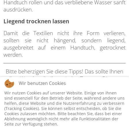
Handtuch rollen und das verbliebene Wasser sanft
ausdrücken.
Liegend trocknen lassen
Damit die Textilien nicht ihre Form verlieren,
sollten sie nicht hängend, sondern liegend,
ausgebreitet auf einem Handtuch, getrocknet
werden.
Bitte beherzigen Sie diese Tipps! Das sollte Ihnen
Ihre Wäsche, die Ihnen jeden Tag gute Dienste
Wir benutzen Cookies
leistet, wert sein.
Wir nutzen Cookies auf unserer Website. Einige von ihnen
sind essenziell für den Betrieb der Seite, während andere uns
helfen, diese Website und die Nutzererfahrung zu verbessern
(Tracking Cookies). Sie können selbst entscheiden, ob Sie die
Cookies zulassen möchten. Bitte beachten Sie, dass bei einer
Förstenberg Elfin © 2026 All Rights Reserved
Ablehnung womöglich nicht mehr alle Funktionalitäten der
Seite zur Verfügung stehen.