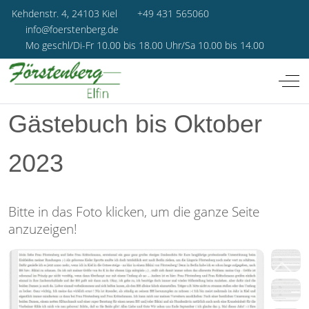
Kehdenstr. 4, 24103 Kiel
+49 431 565060
info@foerstenberg.de
Mo geschl/Di-Fr 10.00 bis 18.00 Uhr/Sa 10.00 bis 14.00
Off-
Gästebuch bis Oktober
2023
Bitte in das Foto klicken, um die ganze Seite
anzuzeigen!