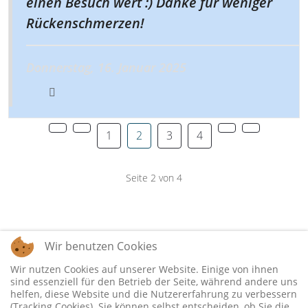
einen Besuch wert :) Danke für weniger
Rückenschmerzen!
Donnerstag, 16. Januar 2025
1
2
3
4
Seite 2 von 4
Wir benutzen Cookies
Powered by
Phoca Guestbook
Wir nutzen Cookies auf unserer Website. Einige von ihnen
sind essenziell für den Betrieb der Seite, während andere uns
helfen, diese Website und die Nutzererfahrung zu verbessern
(Tracking Cookies). Sie können selbst entscheiden, ob Sie die